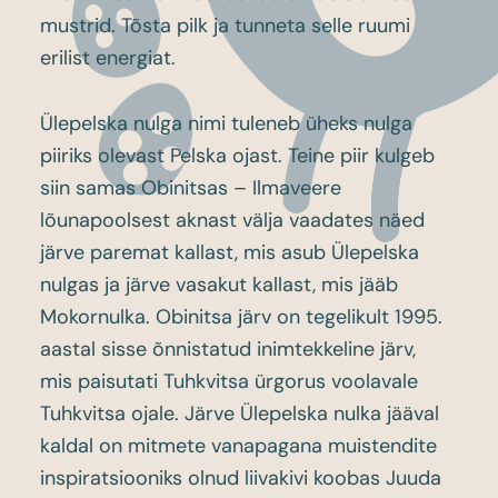
mustrid. Tõsta pilk ja tunneta selle ruumi
erilist energiat.
Ülepelska nulga nimi tuleneb üheks nulga
piiriks olevast Pelska ojast. Teine piir kulgeb
siin samas Obinitsas – Ilmaveere
lõunapoolsest aknast välja vaadates näed
järve paremat kallast, mis asub Ülepelska
nulgas ja järve vasakut kallast, mis jääb
Mokornulka. Obinitsa järv on tegelikult 1995.
aastal sisse õnnistatud inimtekkeline järv,
mis paisutati Tuhkvitsa ürgorus voolavale
Tuhkvitsa ojale. Järve Ülepelska nulka jääval
kaldal on mitmete vanapagana muistendite
inspiratsiooniks olnud liivakivi koobas Juuda