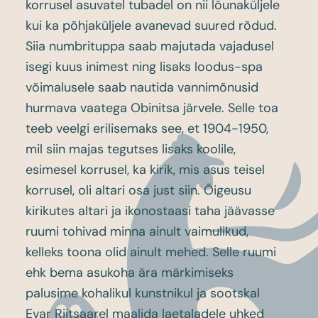
korrusel asuvatel tubadel on nii lõunaküljele
kui ka põhjaküljele avanevad suured rõdud.
Siia numbrituppa saab majutada vajadusel
isegi kuus inimest ning lisaks loodus-spa
võimalusele saab nautida vannimõnusid
hurmava vaatega Obinitsa järvele. Selle toa
teeb veelgi erilisemaks see, et 1904-1950,
mil siin majas tegutses lisaks koolile,
esimesel korrusel, ka kirik, mis asus teisel
korrusel, oli altari osa just siin. Õigeusu
kirikutes altari ja ikonostaasi taha jäävasse
ruumi tohivad minna ainult vaimulikud,
kelleks toona olid ainult mehed. Selle ruumi
ehk bema asukoha ära märkimiseks
palusime kohalikul kunstnikul ja sootskal
Evar Riitsaarel maalida laetaladele uhked