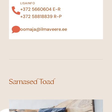
LISAINFO
+372 5660604
E-R
+372 58818839
R-P
oomaja@ilmaveere.ee
Sarnased Toad