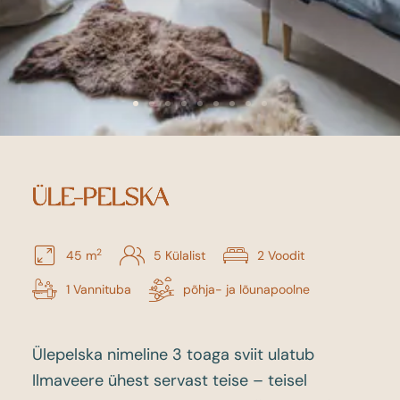
ÜLE-PELSKA
2
45 m
5 Külalist
2 Voodit
1 Vannituba
põhja- ja lõunapoolne
Ülepelska nimeline 3 toaga sviit ulatub
Ilmaveere ühest servast teise – teisel