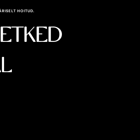
ÄRISELT HOITUD.
HETKED
AL