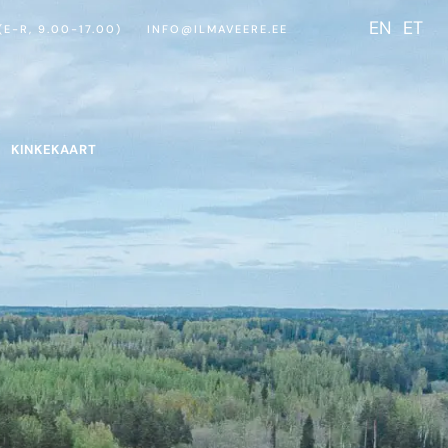
EN
ET
(E-R, 9.00-17.00)
INFO@ILMAVEERE.EE
KINKEKAART