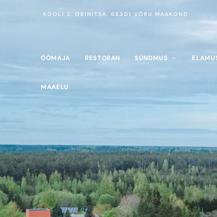
KOOLI 2, OBINITSA, 65301 VÕRU MAAKOND
ÖÖMAJA
RESTORAN
SÜNDMUS
ELAMU
MAAELU