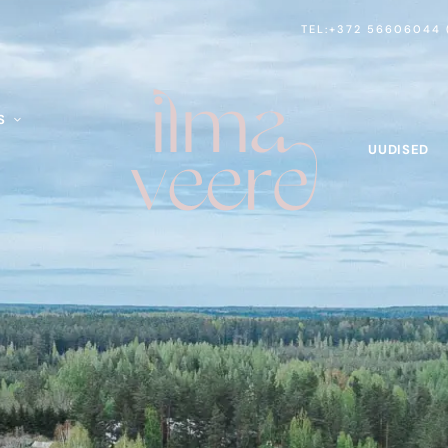
TEL:+372 56606044
S
UUDISED